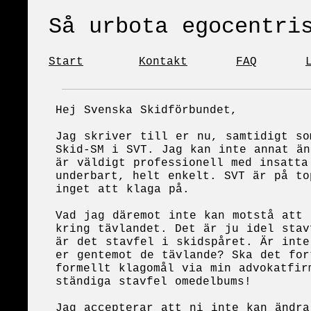
Så urbota högfärdig
Start
Kontakt
FAQ
Hej Svenska Skidförbundet,
Jag skriver till er nu, samtidigt so
Skid-SM i SVT. Jag kan inte annat än
är väldigt professionell med insatta
underbart, helt enkelt. SVT är på to
inget att klaga på.
Vad jag däremot inte kan motstå att 
kring tävlandet. Det är ju idel stav
är det stavfel i skidspåret. Är inte
er gentemot de tävlande? Ska det for
formellt klagomål via min advokatfir
ständiga stavfel omedelbums!
Jag accepterar att ni inte kan ändra